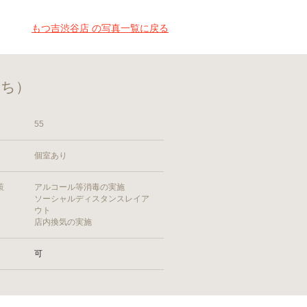
もつ吉渋谷店 の写真一覧に戻る
きち）
55
個室あり
策
アルコール等消毒の実施
ソーシャルディスタンスレイア
ウト
店内換気の実施
可