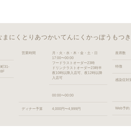
いなまにくとりあつかいてんにくかっぽうもつ
営業時間
月・火・水・木・金・土・日
座席数
17:00〜00:00
フードラストオーダー23時
特徴
31-
ドリンクラストオーダー23時半
 8F
夜10時以降入店可、夜12時以降
入店可
感染症対
00:00〜00:00
Web予約
ディナー予算
4,000円〜4,999円