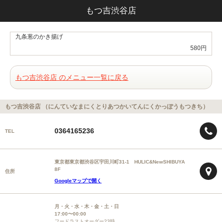
もつ吉渋谷店
九条葱のかき揚げ
580円
もつ吉渋谷店 のメニュー一覧に戻る
もつ吉渋谷店 （にんていなまにくとりあつかいてんにくかっぽうもつきち）
0364165236
TEL
東京都東京都渋谷区宇田川町31-1 HULIC&NewSHIBUYA
8F
住所
Googleマップで開く
月・火・水・木・金・土・日
17:00〜00:00
フードラストオーダー23時