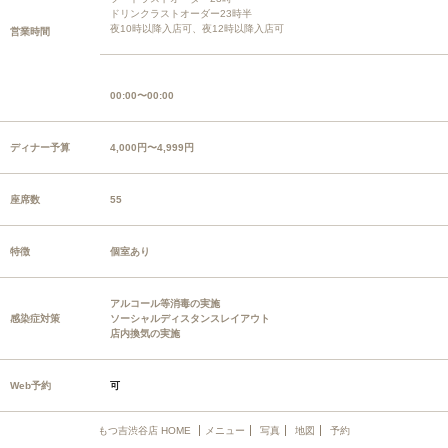
ドリンクラストオーダー23時半
夜10時以降入店可、夜12時以降入店可
営業時間
00:00〜00:00
ディナー予算
4,000円〜4,999円
座席数
55
特徴
個室あり
アルコール等消毒の実施
感染症対策
ソーシャルディスタンスレイアウト
店内換気の実施
Web予約
可
もつ吉渋谷店 HOME
メニュー
写真
地図
予約