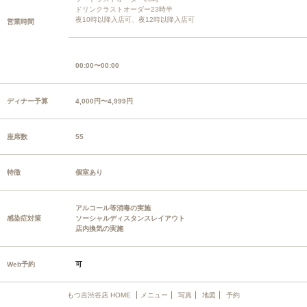
ドリンクラストオーダー23時半
夜10時以降入店可、夜12時以降入店可
営業時間
00:00〜00:00
ディナー予算
4,000円〜4,999円
座席数
55
特徴
個室あり
アルコール等消毒の実施
感染症対策
ソーシャルディスタンスレイアウト
店内換気の実施
Web予約
可
もつ吉渋谷店 HOME
メニュー
写真
地図
予約