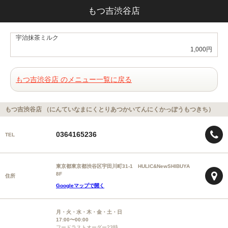
もつ吉渋谷店
宇治抹茶ミルク
1,000円
もつ吉渋谷店 のメニュー一覧に戻る
もつ吉渋谷店 （にんていなまにくとりあつかいてんにくかっぽうもつきち）
0364165236
TEL
東京都東京都渋谷区宇田川町31-1 HULIC&NewSHIBUYA
8F
住所
Googleマップで開く
月・火・水・木・金・土・日
17:00〜00:00
フードラストオーダー23時