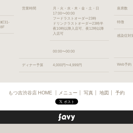
営業時間
月・火・水・木・金・土・日
座席数
17:00〜00:00
フードラストオーダー23時
特徴
31-
ドリンクラストオーダー23時半
 8F
夜10時以降入店可、夜12時以降
入店可
感染症対
00:00〜00:00
Web予約
ディナー予算
4,000円〜4,999円
もつ吉渋谷店 HOME
メニュー
写真
地図
予約