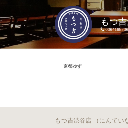
もつ吉
036416523
京都ゆず
もつ吉渋谷店 （にんて