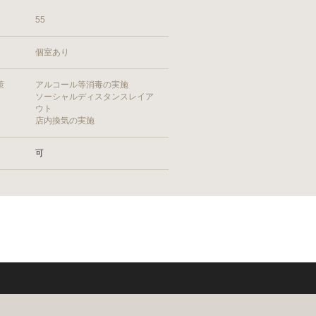
55
個室あり
策
アルコール等消毒の実施
ソーシャルディスタンスレイア
ウト
店内換気の実施
可