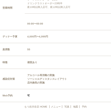
ドリンクラストオーダー23時半
夜10時以降入店可、夜12時以降入店可
営業時間
00:00〜00:00
ディナー予算
4,000円〜4,999円
座席数
55
特徴
個室あり
アルコール等消毒の実施
感染症対策
ソーシャルディスタンスレイアウト
店内換気の実施
Web予約
可
もつ吉渋谷店 HOME
メニュー
写真
地図
予約