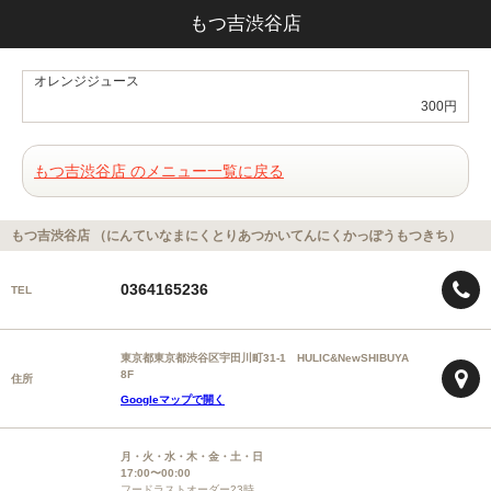
もつ吉渋谷店
オレンジジュース
300円
もつ吉渋谷店 のメニュー一覧に戻る
もつ吉渋谷店 （にんていなまにくとりあつかいてんにくかっぽうもつきち）
0364165236
TEL
東京都東京都渋谷区宇田川町31-1 HULIC&NewSHIBUYA
8F
住所
Googleマップで開く
月・火・水・木・金・土・日
17:00〜00:00
フードラストオーダー23時